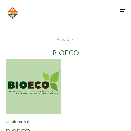
A to Z
BIOECO
Uncategorized
BIOECO –