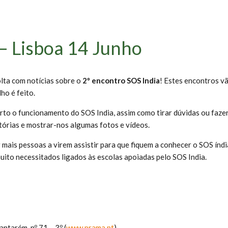
 – Lisboa 14 Junho
lta com notícias sobre o
2º encontro SOS India
! Estes encontros v
ho é feito.
erto o funcionamento do SOS India, assim como tirar dúvidas ou faze
tórias e mostrar-nos algumas fotos e vídeos.
r mais pessoas a virem assistir para que fiquem a conhecer o SOS í
uito necessitados ligados às escolas apoiadas pelo SOS India.
ntarém, nº 71 – 3º (
www.prama.pt
)