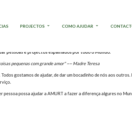
CIAS
PROJECTOS
COMO AJUDAR
CONTACT
 pelo Mundo
ar pessoas e projectos espalhados por todo o Mundo.
 coisas pequenas com grande amor" ~~ Madre Teresa
 Todos gostamos de ajudar, de dar um bocadinho de nós aos outros. 
rviço.
er pessoa possa ajudar a AMURT a fazer a diferença algures no Mun