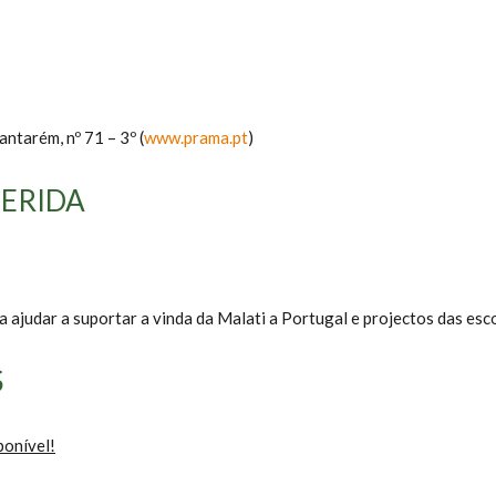
ntarém, nº 71 – 3º (
www.prama.pt
)
ERIDA
 ajudar a suportar a vinda da Malati a Portugal e projectos das esco
S
ponível!