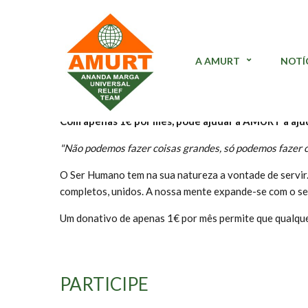
Uncategorized
·
2009-08-21
A AMURT
NOTÍ
Campanha 1€ por mês
Com apenas 1€ por mês, pode ajudar a AMURT a ajud
"Não podemos fazer coisas grandes, só podemos fazer
O Ser Humano tem na sua natureza a vontade de servir.
completos, unidos. A nossa mente expande-se com o se
Um donativo de apenas 1€ por mês permite que qualqu
PARTICIPE