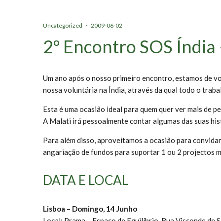
Uncategorized
·
2009-06-02
2º Encontro SOS Índia
Um ano após o nosso primeiro encontro, estamos de vo
nossa voluntária na Índia, através da qual todo o trabal
Esta é uma ocasião ideal para quem quer ver mais de p
A Malati irá pessoalmente contar algumas das suas his
Para além disso, aproveitamos a ocasião para convida
angariação de fundos para suportar 1 ou 2 projectos m
DATA E LOCAL
Lisboa – Domingo, 14 Junho
Local: Prama – Espaço de Equilíbrio, Rua Visconde de Sa