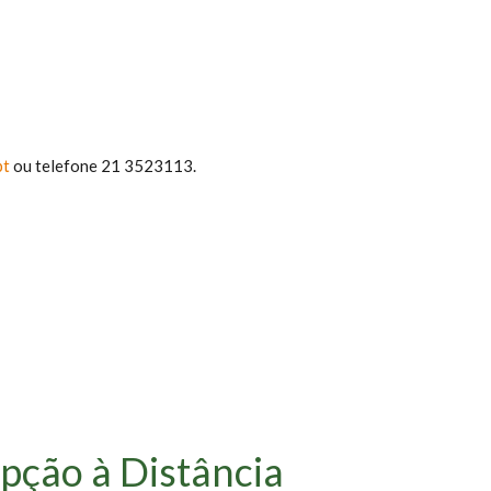
pt
ou telefone 21 3523113.
pção à Distância