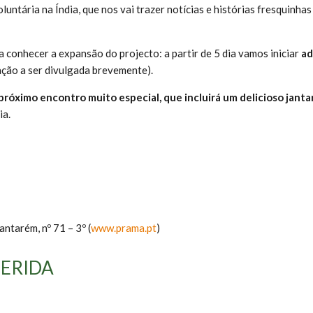
voluntária na Índia, que nos vai trazer notícias e histórias fresquinh
conhecer a expansão do projecto: a partir de 5 dia vamos iniciar
ad
ção a ser divulgada brevemente).
próximo encontro muito especial, que incluirá um delicioso jant
ia.
ntarém, nº 71 – 3º (
www.prama.pt
)
ERIDA