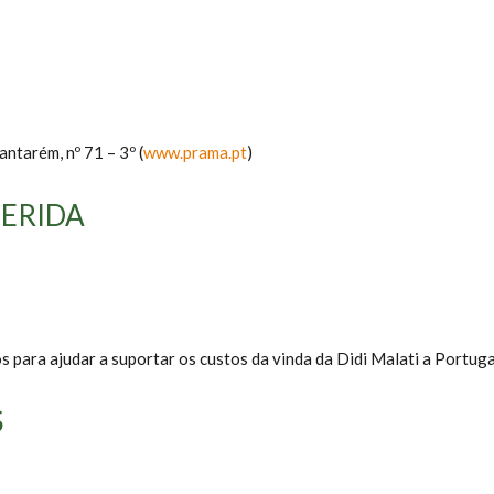
ntarém, nº 71 – 3º (
www.prama.pt
)
ERIDA
s para ajudar a suportar os custos da vinda da Didi Malati a Portuga
S