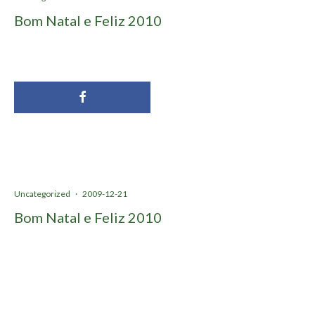
Bom Natal e Feliz 2010
Uncategorized
·
2009-12-21
Bom Natal e Feliz 2010
Este Natal, deixe que seja o seu coração a dar as prendas. A
AMURT disponibiliza 4 meios diferentes para que nos possa