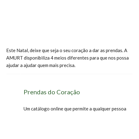
ajudar a ajudar quem mais precisa.
Prendas do Coração
Um catálogo online que permite a qualquer pessoa
oferecer prendas a pessoas em situações
económicamente desfavorecidas por todo o mundo,
marcando assim uma diferença nas suas vidas.
Pode ainda enviar o presente em nome de outra
pessoa, e juntar uma mensagem que pessoal. Por
cada presente enviado, nós enviaremos um bonito
cartão de agradecimento para essa pessoa,
informando-a do seu simpático gesto.