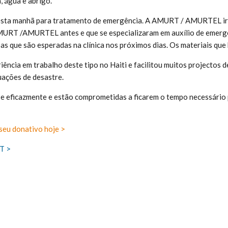
, água e abrigo.
esta manhã para tratamento de emergência. A AMURT / AMURTEL irá 
MURT /AMURTEL antes e que se especializaram em auxílio de emergên
as que são esperadas na clínica nos próximos dias. Os materiais que
cia em trabalho deste tipo no Haiti e facilitou muitos projectos
tuações de desastre.
 e eficazmente e estão comprometidas a ficarem o tempo necessário 
seu donativo hoje >
RT >