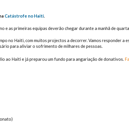
ina
Catástrofe no Haiti
.
 e as primeiras equipas deverão chegar durante a manhã de quarta-f
o no Haiti, com muitos projectos a decorrer. Vamos responder a est
rio para aliviar o sofrimento de milhares de pessoas.
io ao Haiti e já preparou um fundo para angariação de donativos.
Fa
onato)