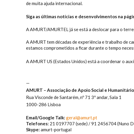
de muita ajuda internacional.
Siga as últimas notícias e desenvolvimentos na pág
A AMURT/AMURTEL já se está a deslocar para o terreno
A AMURT tem décadas de experiência e trabalho de camp
estamos comprometidos a ficar durante o tempo necessá
A AMURT US (Estados Unidos) está a coordenar o auxíl
—
AMURT – Associação de Apoio Social e Humanitário
Rua Visconde de Santarém, nº 71 3º andar, Sala 1
1000-286 Lisboa
Email/Google Talk:
geral@amurt.pt
Telefones:
21 0197707 (sede) / 91 2456704 (Nuno D
Skype:
amurt-portugal