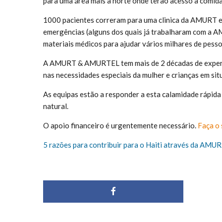
para uma área mais a norte onde terão acesso a comida
1000 pacientes correram para uma clinica da AMURT 
emergências (alguns dos quais já trabalharam com a A
materiais médicos para ajudar vários milhares de pesso
A AMURT & AMURTEL tem mais de 2 décadas de experiên
nas necessidades especiais da mulher e crianças em si
As equipas estão a responder a esta calamidade rápida
natural.
O apoio financeiro é urgentemente necessário.
Faça o 
5 razões para contribuir para o Haiti através da AMU