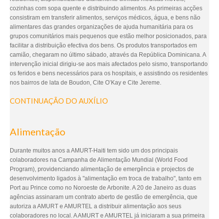
cozinhas com sopa quente e distribuindo alimentos. As primeiras acções
consistiram em transferir alimentos, serviços médicos, água, e bens não
alimentares das grandes organizações de ajuda humanitária para os
grupos comunitários mais pequenos que estão melhor posicionados, para
facilitar a distribuição efectiva dos bens. Os produtos transportados em
camião, chegaram no último sábado, através da República Dominicana. A
intervenção inicial dirigiu-se aos mais afectados pelo sismo, transportando
os feridos e bens necessários para os hospitais, e assistindo os residentes
nos bairros de lata de Boudon, Cite O’Kay e Cite Jereme.
CONTINUAÇÃO DO AUXÍLIO
Alimentação
Durante muitos anos a AMURT-Haiti tem sido um dos principais
colaboradores na Campanha de Alimentação Mundial (World Food
Program), providenciando alimentação de emergência e projectos de
desenvolvimento ligados à "alimentação em troca de trabalho", tanto em
Port au Prince como no Noroeste de Arbonite. A 20 de Janeiro as duas
agências assinaram um contrato aberto de gestão de emergência, que
autoriza a AMURT e AMURTEL a distribuir alimentação aos seus
colaboradores no local. A AMURT e AMURTEL já iniciaram a sua primeira