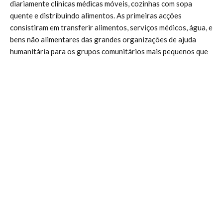
diariamente clínicas médicas móveis, cozinhas com sopa
quente e distribuindo alimentos. As primeiras acções
consistiram em transferir alimentos, serviços médicos, água, e
bens não alimentares das grandes organizações de ajuda
humanitária para os grupos comunitários mais pequenos que
estão melhor posicionados, para facilitar a distribuição
efectiva dos bens. Os produtos transportados em camião,
chegaram no último sábado, através da República
Dominicana. A intervenção inicial dirigiu-se aos mais
afectados pelo sismo, transportando os feridos e bens
necessários para os hospitais, e assistindo os residentes nos
bairros de lata de Boudon, Cite O’Kay e Cite Jereme.
CONTINUAÇÃO DO AUXÍLIO