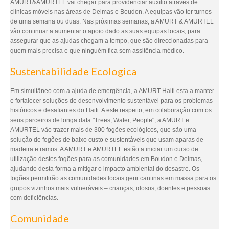
AMURT&AMURTEL vai chegar para providenciar auxílio através de
clínicas móveis nas áreas de Delmas e Boudon. A equipas vão ter turnos
de uma semana ou duas. Nas próximas semanas, a AMURT & AMURTEL
vão continuar a aumentar o apoio dado as suas equipas locais, para
assegurar que as ajudas chegam a tempo, que são direccionadas para
quem mais precisa e que ninguém fica sem assitência médico.
Sustentabilidade Ecologica
Em simultâneo com a ajuda de emergência, a AMURT-Haiti esta a manter
e fortalecer soluções de desenvolvimento sustentável para os problemas
históricos e desafiantes do Haiti. A este respeito, em colaboração com os
seus parceiros de longa data "Trees, Water, People", a AMURT e
AMURTEL vão trazer mais de 300 fogões ecológicos, que são uma
solução de fogões de baixo custo e sustentáveis que usam aparas de
madeira e ramos. A AMURT e AMURTEL estão a iniciar um curso de
utilização destes fogões para as comunidades em Boudon e Delmas,
ajudando desta forma a mitigar o impacto ambiental do desastre. Os
fogões permitirão as comunidades locais gerir cantinas em massa para os
grupos vizinhos mais vulneráveis – crianças, idosos, doentes e pessoas
com deficiências.
Comunidade