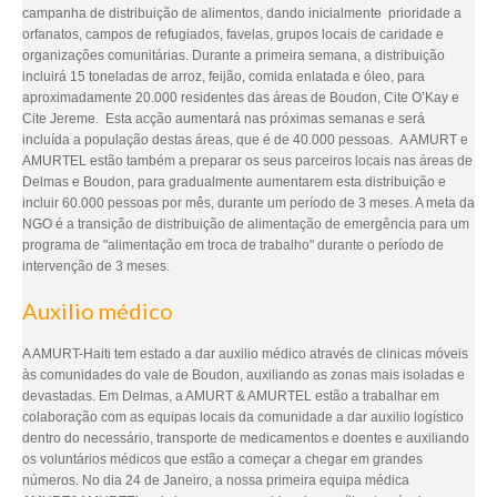
campanha de distribuição de alimentos, dando inicialmente prioridade a
orfanatos, campos de refugiados, favelas, grupos locais de caridade e
organizações comunitárias. Durante a primeira semana, a distribuição
incluirá 15 toneladas de arroz, feijão, comida enlatada e óleo, para
aproximadamente 20.000 residentes das áreas de Boudon, Cite O’Kay e
Cite Jereme. Esta acção aumentará nas próximas semanas e será
incluída a população destas áreas, que é de 40.000 pessoas. A AMURT e
AMURTEL estão também a preparar os seus parceiros locais nas áreas de
Delmas e Boudon, para gradualmente aumentarem esta distribuição e
incluir 60.000 pessoas por mês, durante um período de 3 meses. A meta da
NGO é a transição de distribuição de alimentação de emergência para um
programa de "alimentação em troca de trabalho" durante o período de
intervenção de 3 meses.
Auxilio médico
A AMURT-Haiti tem estado a dar auxilio médico através de clinicas móveis
às comunidades do vale de Boudon, auxiliando as zonas mais isoladas e
devastadas. Em Delmas, a AMURT & AMURTEL estão a trabalhar em
colaboração com as equipas locais da comunidade a dar auxilio logístico
dentro do necessário, transporte de medicamentos e doentes e auxiliando
os voluntários médicos que estão a começar a chegar em grandes
números. No dia 24 de Janeiro, a nossa primeira equipa médica