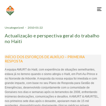
Uncategorized
·
2010-01-22
Actualização e perspectiva geral do trabalho
no Haiti
INÍCIO DOS ESFORÇOS DE AUXÍLIO – PRIMEIRA
RESPOSTA
A equipa AMURT do Haiti, com experiência de situações semelhantes,
estava já no terreno quando o sismo atingiu o Haiti, em Port-Au-Prince e
no Noroeste de Arbonite. A resposta da nossa equipa foi imediata e com
grande impacto, com base no seu Plano de Resposta para Gestão de
Emergências, desenvolvido conjuntamente com a comunidade de
Gonaives nos dias e semanas após os terramotos de 2008, enfrentando
inúmeras deslocações, comunicações e desafios. A AMURT & AMURTEL,
nos primeiros sete dias após o desastre, apoiaram mais de 15 mil
residentes, disponibilizando diariamente clínicas médicas móveis,