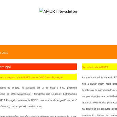
de 2010
rtugal
Ser sócio da AMURT
nto e registo da AMURT como ONGD em Portugal
Ao tornar-se sócio da AMURT 
nos a ajudar quem mais prec
eses de espera, no passado dia 17 de Maio o IPAD (Instituto
beneficiam da possibilidade de
poio ao Desenvolvimento) / Ministério dos Negócios Estrangeiros
na participação em activida
RT Portugal o estatuto de ONGD, nos termos do artigo 8º, da Lei nº
especiais organizados pela 
 Outubro, por um período de dois anos.
na aquisição de produtos dispo
associação. Podem ser asso
tras disposições que irão facilitar o trabalho desta associação, o art.