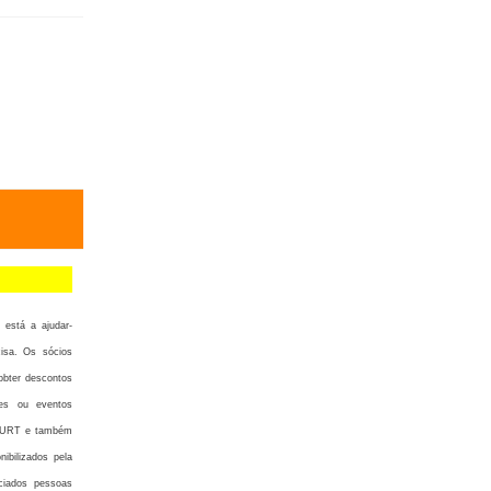
está a ajudar-
isa. Os sócios
 obter descontos
des ou eventos
AMURT e também
nibilizados pela
ciados pessoas