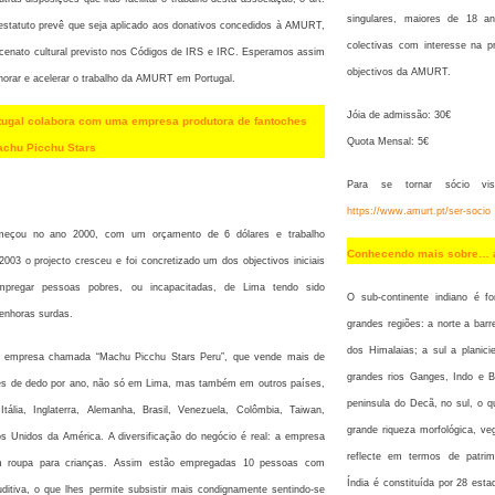
singulares, maiores de 18 a
 estatuto prevê que seja aplicado aos donativos concedidos à AMURT,
colectivas com interesse na 
cenato cultural previsto nos Códigos de IRS e IRC. Esperamos assim
objectivos da AMURT.
horar e acelerar o trabalho da AMURT em Portugal.
Jóia de admissão: 30€
ugal colabora com uma empresa produtora de fantoches
Quota Mensal: 5€
achu Picchu Stars
Para se tornar sócio vis
https://www.amurt.pt/ser-socio
meçou no ano 2000, com um orçamento de 6 dólares e trabalho
Conhecendo mais sobre… a
2003 o projecto cresceu e foi concretizado um dos objectivos iniciais
regar pessoas pobres, ou incapacitadas, de Lima tendo sido
O sub-continente indiano é f
enhoras surdas.
grandes regiões: a norte a bar
dos Himalaias; a sul a planici
a empresa chamada “Machu Picchu Stars Peru”, que vende mais de
grandes rios Ganges, Indo e 
es de dedo por ano, não só em Lima, mas também em outros países,
peninsula do Decã, no sul, o q
tália, Inglaterra, Alemanha, Brasil, Venezuela, Colômbia, Taiwan,
grande riqueza morfológica, ve
s Unidos da América. A diversificação do negócio é real: a empresa
reflecte em termos de patrim
 roupa para crianças. Assim estão empregadas 10 pessoas com
Índia é constituída por 28 est
ditiva, o que lhes permite subsistir mais condignamente sentindo-se