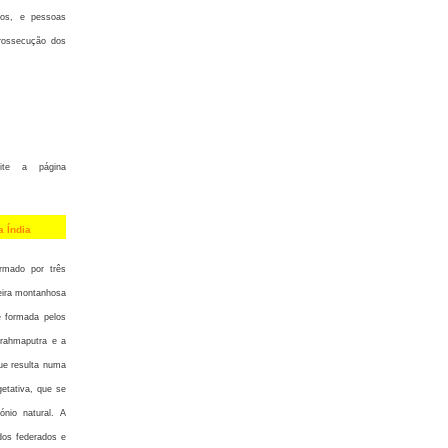
nos, e pessoas
prossecução dos
ite a página
 Índia
ormado por três
reira montanhosa
e formada pelos
Brahmaputra e a
ue resulta numa
getativa, que se
ónio natural. A
ados federados e