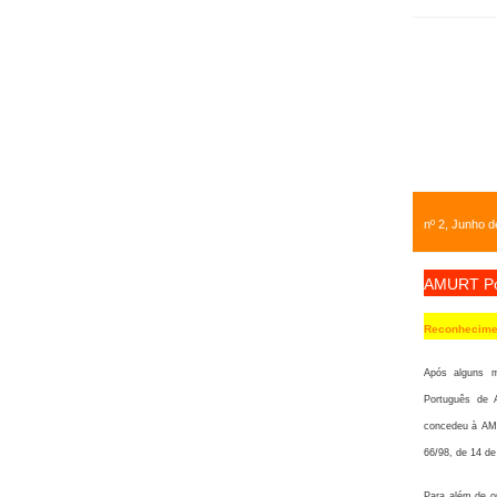
nº 2, Junho 
AMURT Po
Reconhecime
Após alguns m
Português de A
concedeu à AMU
66/98, de 14 de
Para além de ou