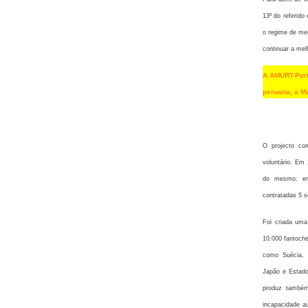
13º do referido
o regime de me
continuar a mel
A AMURT-Port
peruana, a M
O projecto co
voluntário. Em 
do mesmo: emp
contratadas 5 s
Foi criada um
10.000 fantoch
como Suécia, I
Japão e Estado
produz também
incapacidade au