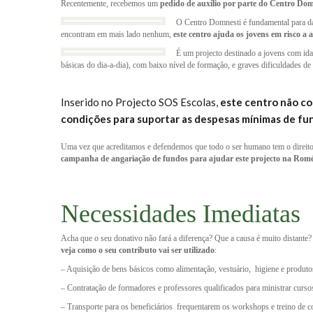
Recentemente, recebemos um
pedido de auxílio por parte do Centro Dom
O Centro Domnesti é fundamental para dar
encontram em mais lado nenhum,
este centro ajuda os jovens em risco a a
É um projecto destinado a jovens com ida
básicas do dia-a-dia), com baixo nível de formação, e graves dificuldades de
Inserido no Projecto SOS Escolas,
este centro não co
condições para suportar as despesas mínimas de f
Uma vez que acreditamos e defendemos que todo o ser humano tem o direito 
campanha de angariação de fundos para ajudar este projecto na Romén
Necessidades Imediatas
Acha que o seu donativo não fará a diferença? Que a causa é muito distant
veja como o seu contributo vai ser utilizado
:
– Aquisição de bens básicos como alimentação, vestuário, higiene e produtos
– Contratação de formadores e professores qualificados para ministrar curso
– Transporte para os beneficiários frequentarem os workshops e treino de 