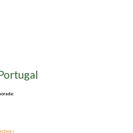
ortugal
morada:
ectiva »