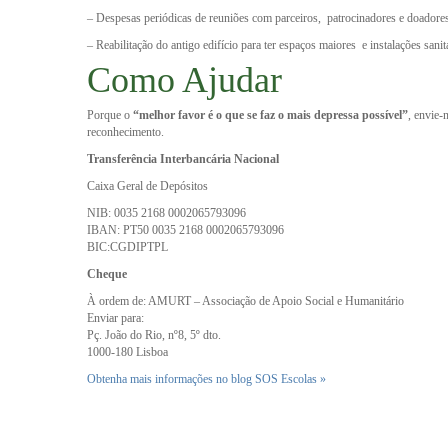
– Despesas periódicas de reuniões com parceiros, patrocinadores e doadore
– Reabilitação do antigo edifício para ter espaços maiores e instalações san
Como Ajudar
Porque o
“melhor favor é o que se faz o mais depressa possível”
, envie-
reconhecimento.
Transferência Interbancária Nacional
Caixa Geral de Depósitos
NIB: 0035 2168 0002065793096
IBAN: PT50 0035 2168 0002065793096
BIC:CGDIPTPL
Cheque
À ordem de: AMURT – Associação de Apoio Social e Humanitário
Enviar para:
Pç. João do Rio, nº8, 5º dto.
1000-180 Lisboa
Obtenha mais informações no blog SOS Escolas »