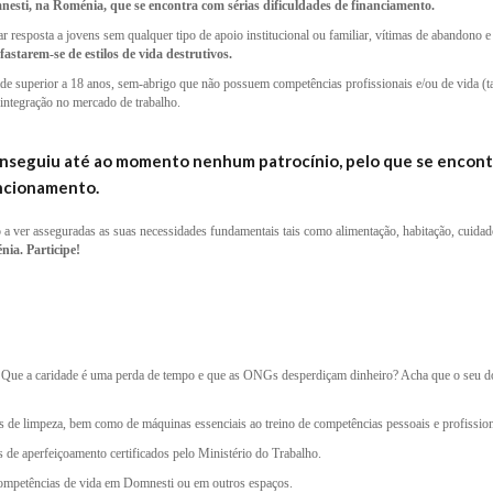
nesti, na Roménia, que se encontra com sérias dificuldades de financiamento.
 resposta a jovens sem qualquer tipo de apoio institucional ou familiar, vítimas de abandono e
fastarem-se de estilos de vida destrutivos.
de superior a 18 anos, sem-abrigo que não possuem competências profissionais e/ou de vida (tai
 integração no mercado de trabalho.
nseguiu até ao momento nenhum patrocínio, pelo que se encontr
uncionamento.
a ver asseguradas as suas necessidades fundamentais tais como alimentação, habitação, cuida
ia. Participe!
e? Que a caridade é uma perda de tempo e que as ONGs desperdiçam dinheiro? Acha que o seu 
 de limpeza, bem como de máquinas essenciais ao treino de competências pessoais e profissiona
s de aperfeiçoamento certificados pelo Ministério do Trabalho.
competências de vida em Domnesti ou em outros espaços.