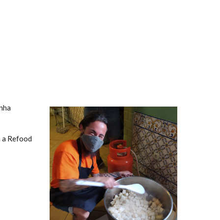
anha
a a Refood