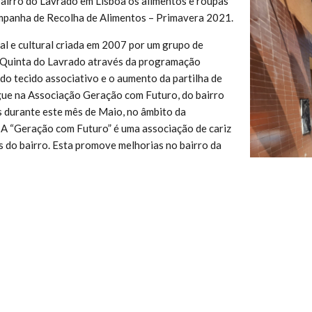
bairro do Lavrado em Lisboa os alimentos e roupas
ampanha de Recolha de Alimentos – Primavera 2021.
al e cultural criada em 2007 por um grupo de
a Quinta do Lavrado através da programação
do tecido associativo e o aumento da partilha de
gue na Associação Geração com Futuro, do bairro
s durante este mês de Maio, no âmbito da
A “Geração com Futuro” é uma associação de cariz
s do bairro. Esta promove melhorias no bairro da
 desportiva e cultural bem como a promoção do
cias e recursos entre organizações. Tem a
jovens, iniciativas desportivas e culturais e tem
o com roupas e todos os bens de primeira
ra/