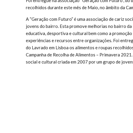
Foi entregue na associação “Geração com Futuro”, do 
recolhidos durante este mês de Maio, no âmbito da C
A “Geração com Futuro” é uma associação de cariz soci
jovens do bairro. Esta promove melhorias no bairro d
educativa, desportiva e cultural bem como a promoção 
experiências e recursos entre organizações.
Foi entre
do Lavrado em Lisboa os alimentos e roupas recolhido
Campanha de Recolha de Alimentos – Primavera 2021. 
social e cultural criada em 2007 por um grupo de joven
Quinta do Lavrado através da programação educativa,
tecido associativo e o aumento da partilha de experiên
funcionar um projecto de apoio ao estudo, para os mais 
apoiado inúmeras famílias tanto a nível alimentar com
necessidade.
Conheça a Geração com Futuro:
https://www.facebook.com/geracaocomfuturocurralei
https://www.instagram.com/geracaocomfuturo/