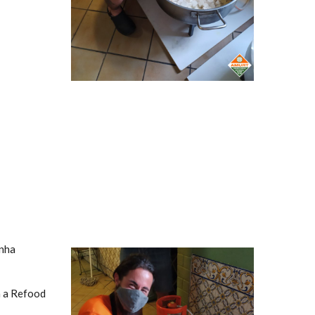
anha
a a Refood