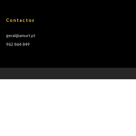
Contactos
geral@amurt.pt
962 864 849