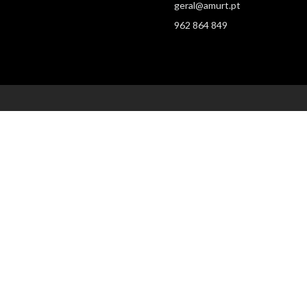
geral@amurt.pt
962 864 849